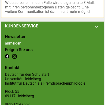
Widersprechen. In dem Falle wird die generierte E-Mail,
mit ihren personenbezogenen Daten gelöscht. Eine
weitere Kommunikation ist dann nicht mehr möglich.
KUNDENSERVICE
Newsletter
anmelden
Folgen Sie uns
Kontakt
Deutsch für den Schulstart
Universität Heidelberg
Institut für Deutsch als Fremdsprachenphilologie
Plöck 55
69117 Heidelberg
06221/547567